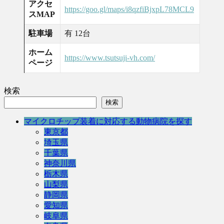
アクセ
https://goo.gl/maps/i8qzfiBjxpL78MCL9
スMAP
駐車場
有 12台
ホーム
https://www.tsutsuji-vh.com/
ページ
検索
検索
マイクロチップ装着に対応する動物病院を探す
東京都
埼玉県
千葉県
神奈川県
栃木県
山梨県
静岡県
愛知県
岐阜県