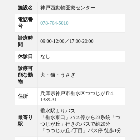
施設名
神戸西動物医療センター
電話番
078-704-5010
号
診療時
09:00-12:00／17:00-20:00
間
休診日
なし
診療可
能な動
犬・猫・うさぎ
物
兵庫県神戸市垂水区つつじが丘4-
住所
1389-31
垂水駅よりバス
最寄り
「垂水東口」バス停から23系統「つ
駅
つじが丘」行きのバスで約20分
「つつじが丘2丁目」バス停 徒歩1分