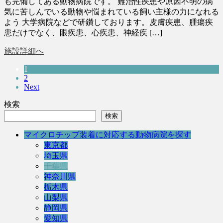
も完備してある動物病院です。 難治性疾患や原因不明の病
気に苦しんでいる動物や悩まれている飼い主様の力になれる
よう 大学病院などで研鑽しております。皮膚疾患、腫瘍疾
患だけでなく、眼疾患、心疾患、神経疾 […]
施設詳細へ
1
2
Next
検索
検索
マイクロチップ装着に対応する動物病院を探す
東京都
埼玉県
千葉県
神奈川県
栃木県
山梨県
静岡県
愛知県