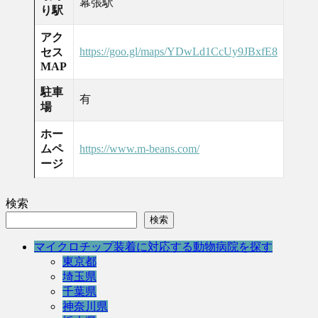
幕張駅
り駅
アク
https://goo.gl/maps/YDwLd1CcUy9JBxfE8
セス
MAP
駐車
有
場
ホー
ムペ
https://www.m-beans.com/
ージ
検索
検索
マイクロチップ装着に対応する動物病院を探す
東京都
埼玉県
千葉県
神奈川県