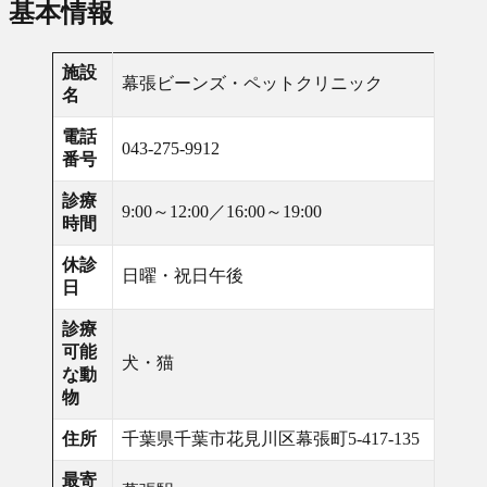
基本情報
施設
幕張ビーンズ・ペットクリニック
名
電話
043-275-9912
番号
診療
9:00～12:00／16:00～19:00
時間
休診
日曜・祝日午後
日
診療
可能
犬・猫
な動
物
住所
千葉県千葉市花見川区幕張町5-417-135
最寄