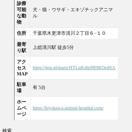
診療
可能
犬・猫・ウサギ・エキゾチックアニマ
な動
ル
物
住所
千葉県木更津市清川２丁目６−１０
最寄
上総清川駅 徒歩5分
り駅
アク
https://goo.gl/maps/HTLqKdip9B9RDedSA
セス
MAP
駐車
有 5台
場
ホー
ムペ
https://kiyokawa-animal-hospital.com/
ージ
検索