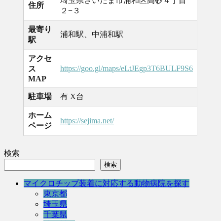
埼玉県さいたま市浦和区高砂４丁目
住所
２−３
最寄り
浦和駅、中浦和駅
駅
アクセ
https://goo.gl/maps/eLtJEgp3T6BULF9S6
ス
MAP
駐車場
有 X台
ホーム
https://sejima.net/
ページ
検索
検索
マイクロチップ装着に対応する動物病院を探す
東京都
埼玉県
千葉県