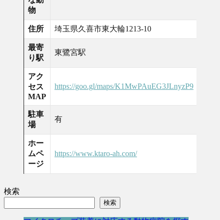
物
住所
埼玉県久喜市東大輪1213-10
最寄
東鷺宮駅
り駅
アク
https://goo.gl/maps/K1MwPAuEG3JLnyzP9
セス
MAP
駐車
有
場
ホー
ムペ
https://www.ktaro-ah.com/
ージ
検索
検索