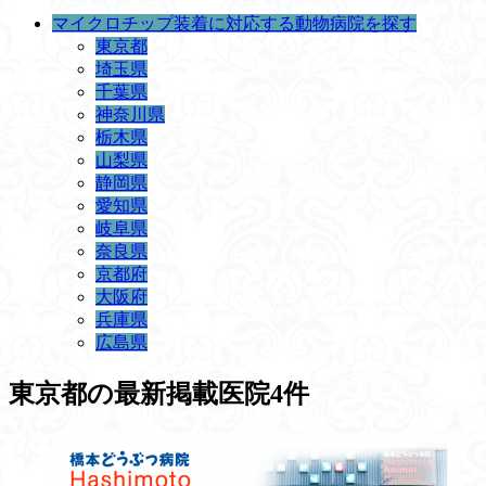
マイクロチップ装着に対応する動物病院を探す
東京都
埼玉県
千葉県
神奈川県
栃木県
山梨県
静岡県
愛知県
岐阜県
奈良県
京都府
大阪府
兵庫県
広島県
東京都
の最新掲載医院4件