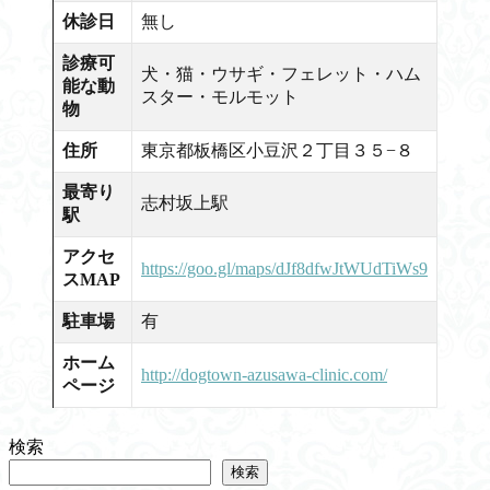
休診日
無し
診療可
犬・猫・ウサギ・フェレット・ハム
能な動
スター・モルモット
物
住所
東京都板橋区小豆沢２丁目３５−８
最寄り
志村坂上駅
駅
アクセ
https://goo.gl/maps/dJf8dfwJtWUdTiWs9
スMAP
駐車場
有
ホーム
http://dogtown-azusawa-clinic.com/
ページ
検索
検索