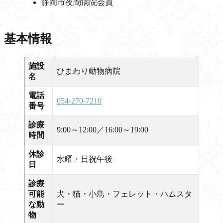
静岡市夜間病院会員
基本情報
施設
ひまわり動物病院
名
電話
054-270-7210
番号
診療
9:00～12:00／16:00～19:00
時間
休診
水曜・日祝午後
日
診療
可能
犬・猫・小鳥・フェレット・ハムスタ
な動
ー
物