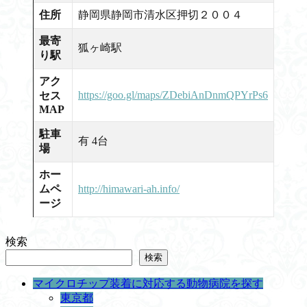
住所
静岡県静岡市清水区押切２００４
最寄
狐ヶ崎駅
り駅
アク
https://goo.gl/maps/ZDebiAnDnmQPYrPs6
セス
MAP
駐車
有 4台
場
ホー
ムペ
http://himawari-ah.info/
ージ
検索
検索
マイクロチップ装着に対応する動物病院を探す
東京都