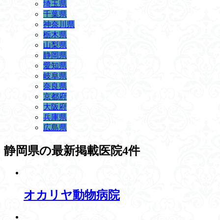
埼玉県
千葉県
神奈川県
栃木県
山梨県
静岡県
愛知県
岐阜県
奈良県
京都府
大阪府
兵庫県
広島県
静岡県
の最新掲載医院4件
オカリヤ動物病院