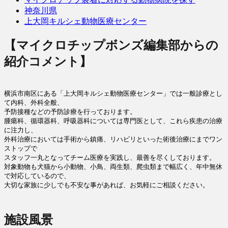
神奈川県
上大岡キルシェ動物医療センター
【マイクロチップボンズ編集部からの
紹介コメント】
横浜市南区にある「上大岡キルシェ動物医療センター」では一般診療とし
て内科、外科全般、

予防接種などの予防診療を行っております。

腫瘍科、循環器科、呼吸器科については専門医として、これら疾患の治療
に注力し、

外科治療においては手術から鎮痛、リハビリといった術後治療にまでワン
ストップで

スタッフ一丸となってチーム医療を実践し、最善を尽くしております。

対象動物も犬猫から小動物、小鳥、両生類、爬虫類まで幅広く、年中無休
で対応しているので、

大切な家族に少しでも不安な事があれば、お気軽にご相談ください。
施設風景