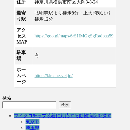
住所
神奈川県横浜市南区大岡3-8-24
最寄
弘明寺駅より徒歩8分・上大岡駅より
り駅
徒歩12分
アク
https://goo.gl/maps/6rSHMGgSgRadpaa59
セス
MAP
駐車
有
場
ホー
ムペ
https://kirsche-vet.jp/
ージ
検索
検索
マイクロチップ装着に対応する動物病院を探す
東京都
埼玉県