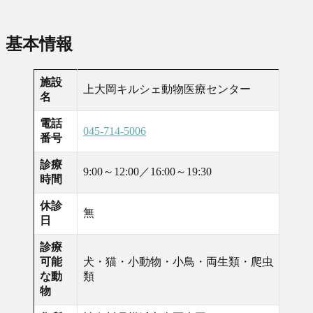
基本情報
施設
上大岡キルシェ動物医療センター
名
電話
045-714-5006
番号
診療
9:00～12:00／16:00～19:30
時間
休診
無
日
診療
可能
犬・猫・小動物・小鳥・両生類・爬虫
な動
類
物